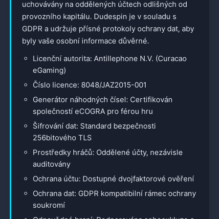
uchovávány na oddělených účtech odlišných od
provozního kapitálu. Dudespin je v souladu s
GDPR a udržuje přísné protokoly ochrany dat, aby
byly vaše osobní informace důvěrné.
Licenční autorita: Antillephone N.V. (Curacao
eGaming)
Číslo licence: 8048/JAZ2015-001
Generátor náhodných čísel: Certifikován
společností eCOGRA pro férou hru
Šifrování dat: Standard bezpečnosti
256bitového TLS
Prostředky hráčů: Oddělené účty, nezávisle
auditovány
Ochrana účtu: Dostupné dvojfaktorové ověření
Ochrana dat: GDPR kompatibilní rámec ochrany
soukromí