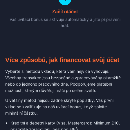
Začít otáčet
Váš uvítací bonus se aktivuje automaticky a jste připraveni
hrát.
Více způsobů, jak financovat svůj účet
Vyberte si metodu vkladu, která vám nejvíce vyhovuje.
Všechny transakce jsou bezpečné a zpracovávány okamžitě
nebo do jednoho pracovního dne. Podporujeme platební
možnosti, kterým důvěřují hráči po celém světě.
U většiny metod nejsou žádné skryté poplatky. Váš první
vklad se kvalifikuje na náš uvítací bonus, když splníte
minimální částku.
Kreditní a debetní karty (Visa, Mastercard): Minimum £10,
okamžité zpracování, bez poplatků