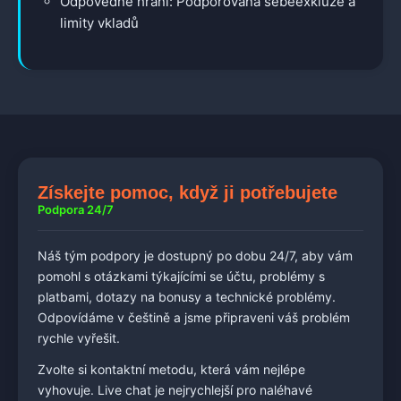
Odpovědné hraní: Podporována sebeexkluze a
limity vkladů
Získejte pomoc, když ji potřebujete
Podpora 24/7
Náš tým podpory je dostupný po dobu 24/7, aby vám
pomohl s otázkami týkajícími se účtu, problémy s
platbami, dotazy na bonusy a technické problémy.
Odpovídáme v češtině a jsme připraveni váš problém
rychle vyřešit.
Zvolte si kontaktní metodu, která vám nejlépe
vyhovuje. Live chat je nejrychlejší pro naléhavé