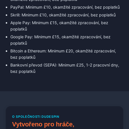
PayPal: Minimum £10, okamžité zpracování, bez poplatků
Skrill: Minimum £10, okamžité zpracování, bez poplatků
Apple Pay: Minimum £15, okamžité zpracování, bez
poplatků
Google Pay: Minimum £15, okamžité zpracování, bez
poplatků
Bitcoin a Ethereum: Minimum £20, okamžité zpracování,
bez poplatků
Bankovní převod (SEPA): Minimum £25, 1-2 pracovní dny,
bez poplatků
O SPOLEČNOSTI DUDESPIN
Vytvořeno pro hráče,