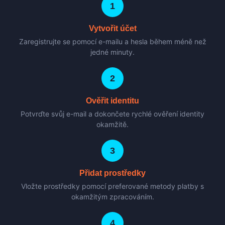
1
Vytvořit účet
Zaregistrujte se pomocí e-mailu a hesla během méně než
jedné minuty.
2
Ověřit identitu
Potvrďte svůj e-mail a dokončete rychlé ověření identity
okamžitě.
3
Přidat prostředky
Vložte prostředky pomocí preferované metody platby s
okamžitým zpracováním.
4