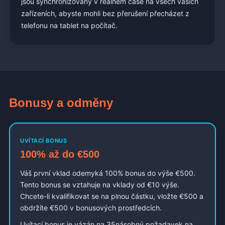
jsou synchronizovány v reálném čase na všech vašich
zařízeních, abyste mohli bez přerušení přecházet z
telefonu na tablet na počítač.
Bonusy a odměny
UVÍTACÍ BONUS
100% až do €500
Váš první vklad odemyká 100% bonus do výše €500.
Tento bonus se vztahuje na vklady od €10 výše.
Chcete-li kvalifikovat se na plnou částku, vložte €500 a
obdržíte €500 v bonusových prostředcích.
Uvítací bonus je vázán na 35násobný požadavek na