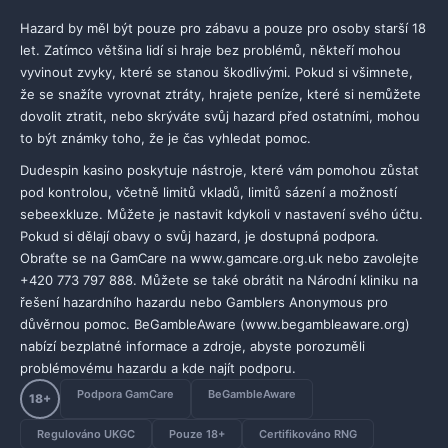
Hazard by měl být pouze pro zábavu a pouze pro osoby starší 18
let. Zatímco většina lidí si hraje bez problémů, někteří mohou
vyvinout zvyky, které se stanou škodlivými. Pokud si všimnete,
že se snažíte vyrovnat ztráty, hrajete peníze, které si nemůžete
dovolit ztratit, nebo skrýváte svůj hazard před ostatními, mohou
to být známky toho, že je čas vyhledat pomoc.
Dudespin kasino poskytuje nástroje, které vám pomohou zůstat
pod kontrolou, včetně limitů vkladů, limitů sázení a možností
sebeexkluze. Můžete je nastavit kdykoli v nastavení svého účtu.
Pokud si dělají obavy o svůj hazard, je dostupná podpora.
Obraťte se na GamCare na www.gamcare.org.uk nebo zavolejte
+420 773 797 888. Můžete se také obrátit na Národní kliniku na
řešení hazardního hazardu nebo Gamblers Anonymous pro
důvěrnou pomoc. BeGambleAware (www.begambleaware.org)
nabízí bezplatné informace a zdroje, abyste porozuměli
problémovému hazardu a kde najít podporu.
Podpora GamCare
BeGambleAware
18+
Regulováno UKGC
Pouze 18+
Certifikováno RNG