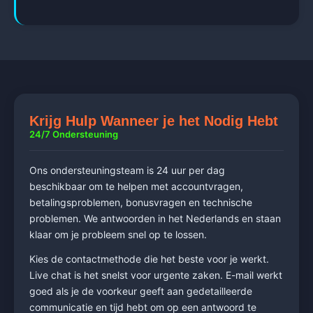
Krijg Hulp Wanneer je het Nodig Hebt
24/7 Ondersteuning
Ons ondersteuningsteam is 24 uur per dag
beschikbaar om te helpen met accountvragen,
betalingsproblemen, bonusvragen en technische
problemen. We antwoorden in het Nederlands en staan
klaar om je probleem snel op te lossen.
Kies de contactmethode die het beste voor je werkt.
Live chat is het snelst voor urgente zaken. E-mail werkt
goed als je de voorkeur geeft aan gedetailleerde
communicatie en tijd hebt om op een antwoord te