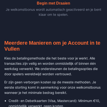
Begin met Draaien
Je welkomstbonus wordt automatisch geactiveerd en je bent
klaar om te spelen.
Meerdere Manieren om je Account in te
Vullen
Kies de betalingsmethode die het beste voor je werkt. Alle
transacties zijn veilig en worden onmiddellijk of binnen één
werkdag verwerkt. We ondersteunen de betalingsopties die
door spelers wereldwijd worden vertrouwd.
Er zijn geen verborgen kosten op de meeste methoden. Je
eerste storting komt in aanmerking voor onze welkomstbonus
wanneer je het minimale bedrag bereikt.
Credit- en Debetkaarten (Visa, Mastercard): Minimum €10,
onmiddellijk verwerkt, geen kosten