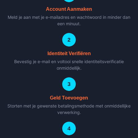
Account Aanmaken
Meld je aan met je e-mailadres en wachtwoord in minder dan
een minuut.
2
Identiteit Verifiëren
Bevestig je e-mail en voltooi snelle identiteitsverificatie
onmiddellijk.
3
Geld Toevoegen
Storten met je gewenste betalingsmethode met onmiddellijke
verwerking.
4