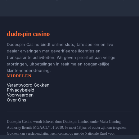
dudespin casino
Dudespin Casino biedt online slots, tafelspellen en live
dealer ervaringen met geverifieerde licenties en
transparante activiteiten. We geven prioriteit aan veilige
stortingen, uitbetalingen in realtime en toegankelijke
klantenondersteuning.
MIDDELEN
Verantwoord Gokken
Privacybeleid
Voorwaarden
Over Ons
Dudespin Casino wordt beheerd door Dudespin Limited onder Malta Gaming
Authority licentie MGA/CL/451-2019. Je moet 18 jaar of ouder zijn om te spelen.
Gokken kan verslavend zijn; neem contact op met de Nationale Raad voor