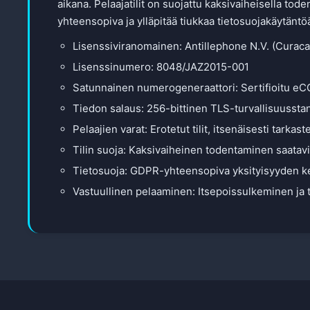
aikana. Pelaajatilit on suojattu kaksivaiheisella tode
yhteensopiva ja ylläpitää tiukkaa tietosuojakäytäntö
Lisenssiviranomainen: Antillephone N.V. (Curac
Lisenssinumero: 8048/JAZ2015-001
Satunnainen numerogeneraattori: Sertifioitu 
Tiedon salaus: 256-bittinen TLS-turvallisuussta
Pelaajien varat: Erotetut tilit, itsenäisesti tarkast
Tilin suoja: Kaksivaiheinen todentaminen saatavi
Tietosuoja: GDPR-yhteensopiva yksityisyyden k
Vastuullinen pelaaminen: Itsepoissulkeminen ja t