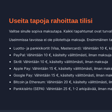
Useita tapoja rahoittaa tilisi
Valitse sinulle sopiva maksutapa. Kaikki tapahtumat ovat turvall
Useimmissa tavoissa ei ole piilotettuja maksuja. Ensimmäinen 
Luotto- ja pankkikortit (Visa, Mastercard): Vähintään 10 €, kä
PayPal: Vähintään 10 €, käsitelty välittömästi, ilman maksuja
Skrill: Vähintään 10 €, käsitelty välittömästi, ilman maksuja
Apple Pay: Vähintään 15 €, käsitelty välittömästi, ilman mak
Google Pay: Vähintään 15 €, käsitelty välittömästi, ilman ma
Bitcoin ja Ethereum: Vähintään 20 €, käsitelty välittömästi, 
Pankkisiirto (SEPA): Vähintään 25 €, 1-2 arkipäivää, ilman m