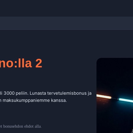
o:lla 2
yli 3000 peliin. Lunasta tervetulemisbonus ja
avien maksukumppaniemme kanssa.
et bonusehdon ehdot alla.