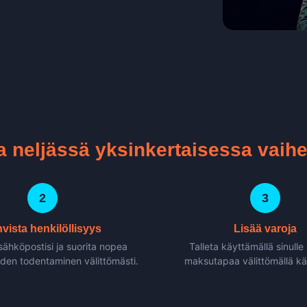
a neljässä yksinkertaisessa vaih
2
3
vista henkilöllisyys
Lisää varoja
sähköpostisi ja suorita nopea
Talleta käyttämällä sinulle
yden todentaminen välittömästi.
maksutapaa välittömällä käsi