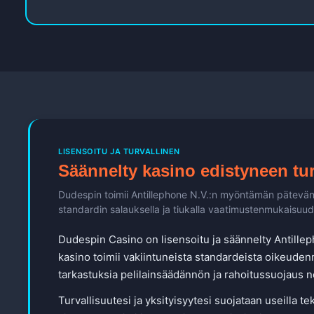
LISENSOITU JA TURVALLINEN
Säännelty kasino edistyneen tu
Dudespin toimii Antillephone N.V.:n myöntämän pätevän p
standardin salauksella ja tiukalla vaatimustenmukaisuude
Dudespin Casino on lisensoitu ja säännelty Antille
kasino toimii vakiintuneista standardeista oikeuden
tarkastuksia pelilainsäädännön ja rahoitussuojaus 
Turvallisuutesi ja yksityisyytesi suojataan useilla tek