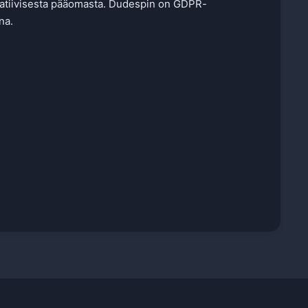
 operatiivisesta pääomasta. Dudespin on GDPR-
na.