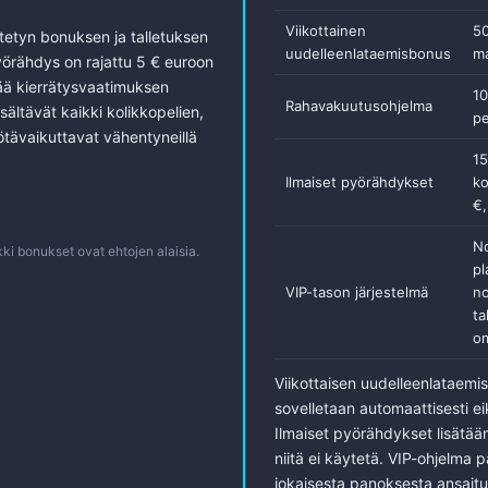
Viikottainen
50
tetyn bonuksen ja talletuksen
uudelleenlataemisbonus
ma
örähdys on rajattu 5 € euroon
ää kierrätysvaatimuksen
10
Rahavakuutusohjelma
sältävät kaikki kolikkopelien,
pe
yötävaikuttavat vähentyneillä
15
Ilmaiset pyörähdykset
ko
€,
No
kki bonukset ovat ehtojen alaisia.
pl
VIP-tason järjestelmä
no
ta
om
Viikottaisen uudelleenlataemi
sovelletaan automaattisesti 
Ilmaiset pyörähdykset lisätään 
niitä ei käytetä. VIP-ohjelma p
jokaisesta panoksesta ansaitut 